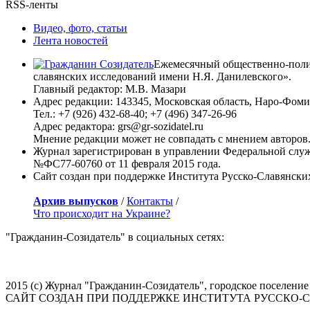
Иванов Сергей
RSS-ленты
Кадыров Рамзан
Калашников Максим
Видео, фото, статьи
Кастро Рауль
Лента новостей
Катасонов Валентин
Кедми Яков
Ежемесячный общественно-полит
Кернес Геннадий
славянских исследований имени Н.Я. Данилевского».
Керри Джон
Главный редактор: М.В. Мазари
Кирилл - Патриарх Московский и всея Руси
Адрес редакции: 143345, Московская область, Наро-Фоминс
Киселёв Дмитрий
Тел.: +7 (926) 432-68-40; +7 (496) 347-26-96
Климкин Павел
Адрес редактора: grs@gr-sozidatel.ru
Кличко Виталий
Мнение редакции может не совпадать с мнением авторов
Коломойский Игорь
Журнал зарегистрирован в управлении Федеральной служ
Константинов Владимир
№ФС77-60760 от 11 февраля 2015 года.
Корнилов Глеб
Сайт создан при поддержке Института Русско-Славянски
Коротченко Игорь
Крутов Александр
Архив выпусков
/
Контакты
/
Кудрин Алексей
Что происходит на Украине?
Кучма Леонид
"Гражданин-Созидатель" в социальных сетях:
Кьеза Джульетто
Кэмерон Дэвид
Лавров Сергей
Ле Пен Марин
2015 (с) Журнал "Гражданин-Созидатель", городское поселение 
Ливанов Дмитрий
САЙТ СОЗДАН ПРИ ПОДДЕРЖКЕ ИНСТИТУТА РУССКО-
Лидегор Мартин