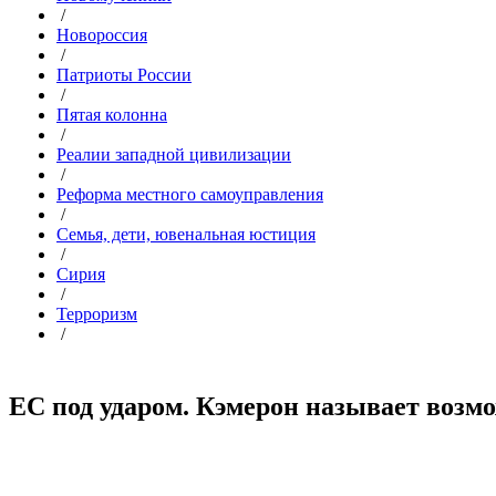
/
Новороссия
/
Патриоты России
/
Пятая колонна
/
Реалии западной цивилизации
/
Реформа местного самоуправления
/
Семья, дети, ювенальная юстиция
/
Сирия
/
Терроризм
/
ЕС под ударом. Кэмерон называет возмо