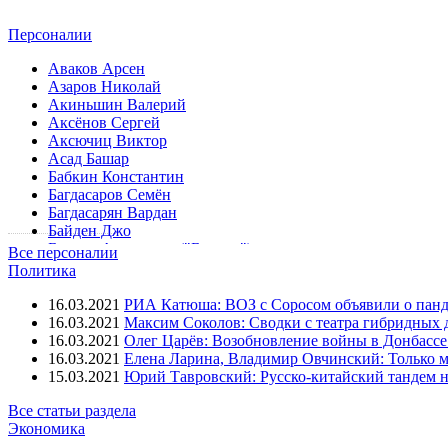
Персоналии
Аваков Арсен
Азаров Николай
Акиньшин Валерий
Аксёнов Сергей
Аксючиц Виктор
Асад Башар
Бабкин Константин
Багдасаров Семён
Багдасарян Вардан
Байден Джо
Беднов Александр ("Бэтмен")
Все персоналии
Безлер Игорь
Политика
Боглаев Владимир
Болдырев Юрий
16.03.2021
РИА Катюша: ВОЗ с Соросом объявили о панд
Болотов Валерий
16.03.2021
Максим Соколов: Сводки с театра гибридных 
Борисов Бойко
16.03.2021
Олег Царёв: Возобновление войны в Донбассе 
Бородай Александр
16.03.2021
Елена Ларина, Владимир Овчинский: Только м
Буренков Александр
15.03.2021
Юрий Тавровский: Русско-китайский тандем н
Буркхальтер Дидье
Все статьи раздела
Бэсеску Траян
Экономика
Вассерман Анатолий
Венедиктов Алексей