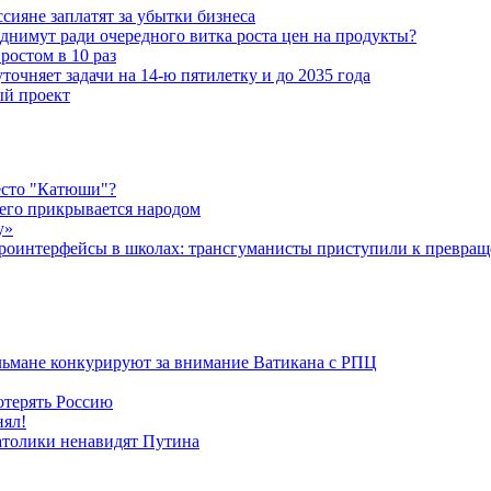
ияне заплатят за убытки бизнеса
днимут ради очередного витка роста цен на продукты?
ростом в 10 раз
очняет задачи на 14-ю пятилетку и до 2035 года
ый проект
есто "Катюши"?
чего прикрывается народом
у»
роинтерфейсы в школах: трансгуманисты приступили к превращ
льмане конкурируют за внимание Ватикана с РПЦ
отерять Россию
нял!
атолики ненавидят Путина