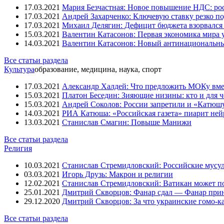
17.03.2021
Мария Безчастная: Новое повышение НДС: росс
Вертьянов Сергей
17.03.2021
Андрей Захарченко: Ключевую ставку резко по
Витренко Наталья
17.03.2021
Михаил Делягин: Дефицит бюджета взорвался 
Воробьёв Андрей
15.03.2021
Валентин Катасонов: Первая экономика мира ут
Вучич Александр
14.03.2021
Валентин Катасонов: Новый антинациональн
Гелетей Валерий
Глазьев Сергей
Все статьи раздела
Горбачёв Михаил
Культура
образование, медицина, наука, спорт
Греф Герман
Грибаускайте Даля
17.03.2021
Александр Халдей: Что предложить МОКу вм
Губарев Павел
15.03.2021
Платон Беседин: Зияющие низины: кто и для 
Гурьянов Антон
15.03.2021
Андрей Соколов: России запретили и «Катюш
Дамаскин (Орловский) архимандрит
14.03.2021
РИА Катюша: «Российская газета» пиарит ней
Де Маржери Кристоф
13.03.2021
Станислав Смагин: Повыше Манижи
Делягин Михаил
Друзь Игорь
Все статьи раздела
Дугин Александр
Религия
Евтушенков Владимир
Ельцин Борис
10.03.2021
Станислав Стремидловский: Российские мусу
Жириновский Владимир
03.03.2021
Игорь Друзь: Макрон и религии
Жуковский Владислав
12.02.2021
Станислав Стремидловский: Ватикан может п
Захарченко Александр
25.01.2021
Дмитрий Скворцов: Фанар сдал — Фанар при
Зеленский Владимир
29.12.2020
Дмитрий Скворцов: За что украинские гомо-к
Зурабов Михаил
Зюганов Геннадий
Все статьи раздела