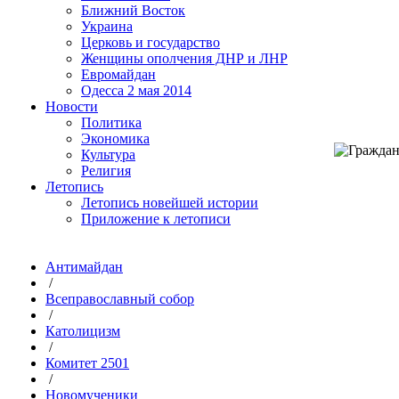
Ближний Восток
Украина
Церковь и государство
Женщины ополчения ДНР и ЛНР
Евромайдан
Одесса 2 мая 2014
Новости
Политика
Экономика
Культура
Религия
Летопись
Летопись новейшей истории
Приложение к летописи
Антимайдан
/
Всеправославный собор
/
Католицизм
/
Комитет 2501
/
Новомученики