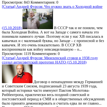
Просмотров: 843
Комментариев: 0
[Статья] Андрей Фурсов: Что нужно знать о Холодной войне
(15.10.2018)
В СССР так и не поняли, чем
была Холодная Война. А вот на Западе с самого начала это
понимали намного лучше. Поэтому если у нас ХВ писалась в
кавычках и с маленькой буквы, но Западе – с прописной и без
кавычек. И это очень показательно. В СССР ХВ
воспринимали как войну невсамделишную – о...
Просмотров: 1119
Комментариев: 0
[Статья] Андрей Фурсов: Мюнхенский сговор в 1938 году
создал антисоветский прототип НАТО (15.10.2018)
Договор о ненападении между Германией
и Советским Союзом, подписанный 23 августа 1939 года,
который историки часто именуют Пактом Молотова-
Риббентропа, практически весь поздний советский и
постсоветский период в СМИ и в общественных обсуждениях
было принято демонизировать и считать едва ли не главно...