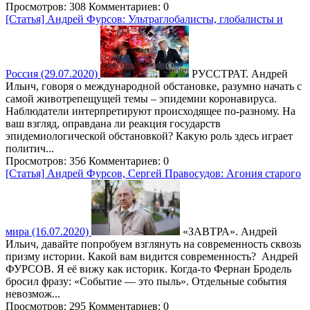
Просмотров: 308
Комментариев: 0
[Статья] Андрей Фурсов: Ультраглобалисты, глобалисты и
Россия (29.07.2020)
РУССТРАТ. Андрей
Ильич, говоря о международной обстановке, разумно начать с
самой животрепещущей темы – эпидемии коронавируса.
Наблюдатели интерпретируют происходящее по-разному. На
ваш взгляд, оправдана ли реакция государств
эпидемиологической обстановкой? Какую роль здесь играет
политич...
Просмотров: 356
Комментариев: 0
[Статья] Андрей Фурсов, Сергей Правосудов: Агония старого
мира (16.07.2020)
«ЗАВТРА». Андрей
Ильич, давайте попробуем взглянуть на современность сквозь
призму истории. Какой вам видится современность? Андрей
ФУРСОВ. Я её вижу как историк. Когда-то Фернан Бродель
бросил фразу: «Событие — это пыль». Отдельные события
невозмож...
Просмотров: 295
Комментариев: 0