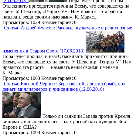
(25.06.2018)
Пора чудес прошла, и нам
Отыскивать приходится причины Всему, что совершается на
свете. У. Шекспир, «Генрих V» «Нам нравится эта работа —
называть вещи своими именами». К. Маркс...
Просмотров: 1029
Комментариев: 0
[Статья] Андрей Фурсов: Расовые, культурные и религиозные
изменения в Старом Свете (17.06.2018)
Пора чудес прошла, и нам Отыскивать приходится причины
Всему, что совершается на свете. У. Шекспир "Генрих V" Нам
нравится эта работа — называть вещи своими именами.
К. Маркс...
Просмотров: 1063
Комментариев: 0
[Статья] Евгений Черных: Березовский заложил бомбу под
деньги миллиардеров и чиновников (12.06.2018)
Только ли санкции Запада против Кремля
виноваты в нынешних невзгодах российских нуворишей в
Европе и США?
Просмотров: 1099
Комментариев: 0