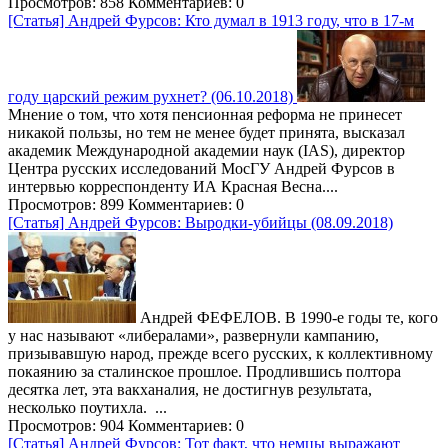
Просмотров: 858
Комментариев: 0
[Статья] Андрей Фурсов: Кто думал в 1913 году, что в 17-м
году царский режим рухнет? (06.10.2018)
Мнение о том, что хотя пенсионная реформа не принесет
никакой пользы, но тем не менее будет принята, высказал
академик Международной академии наук (IAS), директор
Центра русских исследований МосГУ Андрей Фурсов в
интервью корреспонденту ИА Красная Весна....
Просмотров: 899
Комментариев: 0
[Статья] Андрей Фурсов: Выродки-убийцы (08.09.2018)
Андрей ФЕФЕЛОВ. В 1990-е годы те, кого
у нас называют «либералами», развернули кампанию,
призывавшую народ, прежде всего русских, к коллективному
покаянию за сталинское прошлое. Продлившись полтора
десятка лет, эта вакханалия, не достигнув результата,
несколько поутихла. ...
Просмотров: 904
Комментариев: 0
[Статья] Андрей Фурсов: Тот факт, что немцы выражают