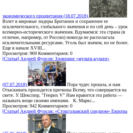
экономического процветания (18.07.2018)
Взлет в мировые лидеры Британии и сохранение ее
исключительного, глобального значения и по сей день – урок
всемирно-исторического значения. Вдумаемся: эта страна (в
отличие, например, от России) никогда не располагала
исключительными ресурсами. Уголь был значим, но не более.
Еще в начале XVIII...
Просмотров: 969
Комментариев: 0
[Статья] Андрей Фурсов: Зловещие «мульти-культи»
(07.07.2018)
Пора чудес прошла, и нам
Отыскивать приходится причины Всему, что совершается на
свете. У. Шекспир, "Генрих V" Нам нравится эта работа —
называть вещи своими именами. К. Маркс...
Просмотров: 942
Комментариев: 0
[Статья] Андрей Фурсов: «Стокгольмский синдром» Европы