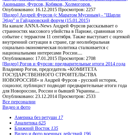
Акиньшин, Фурсов, Кобяков, Холмогоров.
Опубликовано: 16.12.2015
Просмотров: 2257
[Видео] Андрей Фурсов (с Маратом Мусиным) - "Шарли
Эбдо" и Гайдаровский форум (15.01.2015)
На канале ANNA-News Андрей Фурсов рассказывает о
странностях массового убийства в Париже, сравнивая это
событие с террактом 11 сентября. Также выступает с оценкой
внутренний ситуации в стране, где неолиберальная
социально-экономическая политика сталкивается с
национальными интересами России....
Опубликовано: 17.01.2015
Просмотров: 2708
[Видео] Рогов и Фурсов: предварительные итоги 2014 года
Владимир Рогов, председатель «КОМИТЕТА
ГОСУДАРСТВЕННОГО СТРОИТЕЛЬСТВА
НОВОРОССИИ» и Андрей Фурсов - русский историк,
социолог, публицист подводят предварительные итоги года
для Новороссии, России и бывшей Украины....
Опубликовано: 23.12.2014
Просмотров: 2533
Все персоналии
Видео и фото
Америка без ретуши
17
Аналитика
625
Ближний Восток
135
Видео и фото военных действий
196