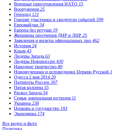
Военные приготовления НАТО
15
Вооружения
25
Геноцид
121
Говорят участники и свидетели событий
599
Евромайдан
34
Европа без ретуши
19
Женщины ополчения ДНР и ЛНР
25
Заявления и визиты официальных лиц
462
История
24
Крым
43
Лидеры Запада
63
Лидеры Новороссии
430
Народное творчество
80
Новомученики и исповедники Церкви Русской
1
Одесса 2 мая 2014
20
Патриоты России
397
Пятая колонна
55
Раскол Запада
54
Семья, ювенальная юстиция
11
Украина
238
Церковь и государство
193
Экономика
174
Все видео и фото
Политика