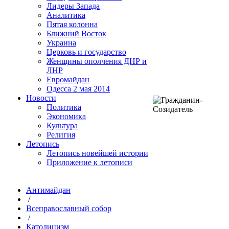
Лидеры Запада
Аналитика
Пятая колонна
Ближний Восток
Украина
Церковь и государство
Женщины ополчения ДНР и
ЛНР
Евромайдан
Одесса 2 мая 2014
Новости
Политика
Экономика
Культура
Религия
Летопись
Летопись новейшей истории
Приложение к летописи
Антимайдан
/
Всеправославный собор
/
Католицизм