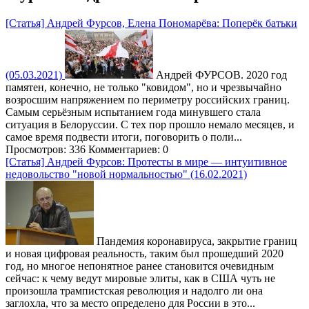
[Статья] Андрей Фурсов, Елена Пономарёва: Поперёк батьки
(05.03.2021)
Андрей ФУРСОВ. 2020 год
памятен, конечно, не только "ковидом", но и чрезвычайно
возросшим напряжением по периметру российских границ.
Самым серьёзным испытанием года минувшего стала
ситуация в Белоруссии. С тех пор прошло немало месяцев, и
самое время подвести итоги, поговорить о поли...
Просмотров: 336
Комментариев: 0
[Статья] Андрей Фурсов: Протесты в мире — интуитивное
недовольство "новой нормальностью" (16.02.2021)
Пандемия коронавируса, закрытие границ
и новая цифровая реальность, таким был прошедший 2020
год, но многое непонятное ранее становится очевидным
сейчас: к чему ведут мировые элиты, как в США чуть не
произошла трампистская революция и надолго ли она
заглохла, что за место определено для России в это...