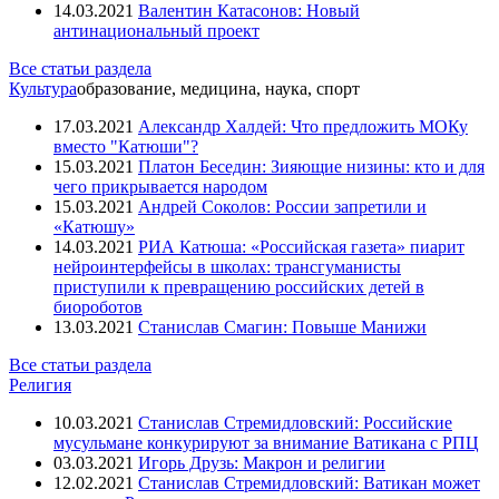
14.03.2021
Валентин Катасонов: Новый
антинациональный проект
Все статьи раздела
Культура
образование, медицина, наука, спорт
17.03.2021
Александр Халдей: Что предложить МОКу
вместо "Катюши"?
15.03.2021
Платон Беседин: Зияющие низины: кто и для
чего прикрывается народом
15.03.2021
Андрей Соколов: России запретили и
«Катюшу»
14.03.2021
РИА Катюша: «Российская газета» пиарит
нейроинтерфейсы в школах: трансгуманисты
приступили к превращению российских детей в
биороботов
13.03.2021
Станислав Смагин: Повыше Манижи
Все статьи раздела
Религия
10.03.2021
Станислав Стремидловский: Российские
мусульмане конкурируют за внимание Ватикана с РПЦ
03.03.2021
Игорь Друзь: Макрон и религии
12.02.2021
Станислав Стремидловский: Ватикан может