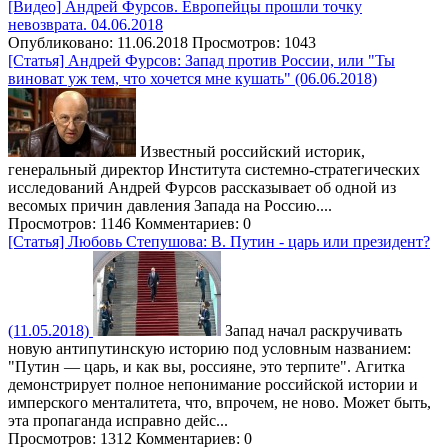
[Видео] Андрей Фурсов. Европейцы прошли точку
невозврата. 04.06.2018
Опубликовано: 11.06.2018
Просмотров: 1043
[Статья] Андрей Фурсов: Запад против России, или "Ты
виноват уж тем, что хочется мне кушать" (06.06.2018)
Известный российский историк,
генеральный директор Института системно-стратегических
исследований Андрей Фурсов рассказывает об одной из
весомых причин давления Запада на Россию....
Просмотров: 1146
Комментариев: 0
[Статья] Любовь Степушова: В. Путин - царь или президент?
(11.05.2018)
Запад начал раскручивать
новую антипутинскую историю под условным названием:
"Путин — царь, и как вы, россияне, это терпите". Агитка
демонстрирует полное непонимание российской истории и
имперского менталитета, что, впрочем, не ново. Может быть,
эта пропаганда исправно дейс...
Просмотров: 1312
Комментариев: 0