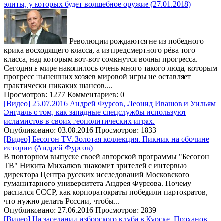
элиты, у которых будет волшебное оружие (27.01.2018)
Революции рождаются не из победного
крика восходящего класса, а из предсмертного рёва того
класса, над которым вот-вот сомкнутся волны прогресса.
Сегодня в мире накопилось очень много такого люда, которым
прогресс нынешних хозяев мировой игры не оставляет
практически никаких шансов....
Просмотров: 1277
Комментариев: 0
[Видео] 25.07.2016 Андрей Фурсов, Леонид Ивашов и Уильям
Энгдаль о том, как западные спецслужбы используют
исламистов в своих геополитических играх.
Опубликовано: 03.08.2016
Просмотров: 1833
[Видео] Бесогон TV. Золотая коллекция. Пикник на обочине
истории (Андрей Фурсов)
В повторном выпуске своей авторской программы "Бесогон
ТВ" Никита Михалков знакомит зрителей с интервью
директора Центра русских исследований Московского
гуманитарного университета Андрея Фурсова. Почему
распался СССР, как корпоратократы победили партократов,
что нужно делать России, чтобы...
Опубликовано: 27.06.2016
Просмотров: 2839
[Видео] На заседании изборского клуба в Курске. Проханов,