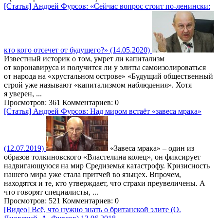
[Статья] Андрей Фурсов: «Сейчас вопрос стоит по-ленински:
кто кого отсечет от будущего?» (14.05.2020)
Известный историк о том, умрет ли капитализм
от коронавируса и получится ли у элиты самоизолироваться
от народа на «хрустальном острове» «Будущий общественный
строй уже называют «капитализмом наблюдения». Хотя
я уверен, ...
Просмотров: 361
Комментариев: 0
[Статья] Андрей Фурсов: Над миром встаёт «завеса мрака»
(12.07.2019)
«Завеса мрака» – один из
образов толкиновского «Властелина колец», он фиксирует
надвигающуюся на мир Средиземья катастрофу. Кризисность
нашего мира уже стала притчей во языцех. Впрочем,
находятся и те, кто утверждает, что страхи преувеличены. А
что говорят специалисты, ...
Просмотров: 521
Комментариев: 0
[Видео] Всë, что нужно знать о британской элите (О.