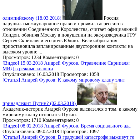
олимпийскому (18.03.2018)
Россия
нарушила международное право и проявила агрессию в
отношении Соединённого Королевства, считает официальный
Лондон, обвиняя Москву в покушении на экс-разведчика ГРУ
Сергея Скрипаля и его дочь Юлию. Великобритания
приостановила запланированные двусторонние контакты на
высоком уровне ...
Просмотров: 1234
Комментариев: 0
[Видео] 15.03.2018 Андрей Фурсов. Отравление Скрипаля:
МИД в режиме квашни
Опубликовано: 16.03.2018
Просмотров: 1058
[Статья] Андрей Фурсов: К какому мировому клану элит
принадлежит Путин? (02.03.2018)
Академик-историк Андрей Фурсов высказался о том, к какому
мировому клану относится Путин.
Просмотров: 1710
Комментариев: 0
[Видео] 08.02.2018 Андрей Фурсов. Время социального ада
Опубликовано: 09.02.2018
Просмотров: 1097
[Статья] Андрей Фурсов: В грядущей катастрофе выживут те