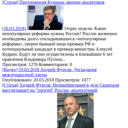
[Статья] Предложения Кудрина: мнение аналитиков
(26.03.2018)
Опрос недели: Какие
непопулярные реформы нужны России? России жизненно
необходимы долго откладывавшиеся «непопулярные
реформы», уверен бывший вице-премьер РФ и
потенциальный кандидат в премьер-министры Алексей
Кудрин. Будут ли они осуществлены в ближайшие 6 лет
правления Владимира Путина...
Просмотров: 1276
Комментариев: 0
[Видео] 19.03.2018 Андрей Фурсов. Деградация
международной элиты
Опубликовано: 20.03.2018
Просмотров: 1077
[Статья] Андрей Фурсов: Великобритания в деле Скрипаля
рассчитывает на "прогиб" России, аналогичный