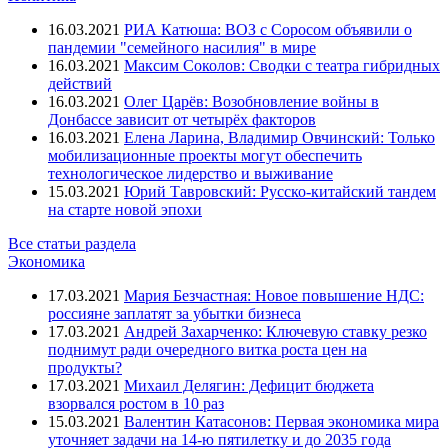
16.03.2021
РИА Катюша: ВОЗ с Соросом объявили о
пандемии "семейного насилия" в мире
16.03.2021
Максим Соколов: Сводки с театра гибридных
действий
16.03.2021
Олег Царёв: Возобновление войны в
Донбассе зависит от четырёх факторов
16.03.2021
Елена Ларина, Владимир Овчинский: Только
мобилизационные проекты могут обеспечить
технологическое лидерство и выживание
15.03.2021
Юрий Тавровский: Русско-китайский тандем
на старте новой эпохи
Все статьи раздела
Экономика
17.03.2021
Мария Безчастная: Новое повышение НДС:
россияне заплатят за убытки бизнеса
17.03.2021
Андрей Захарченко: Ключевую ставку резко
поднимут ради очередного витка роста цен на
продукты?
17.03.2021
Михаил Делягин: Дефицит бюджета
взорвался ростом в 10 раз
15.03.2021
Валентин Катасонов: Первая экономика мира
уточняет задачи на 14-ю пятилетку и до 2035 года