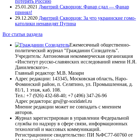
потерять Россию
25.01.2021
Дмитрий Скворцов: Фанар сдал — Фанар
принял!
29.12.2020
Дмитрий Скворцов: За что украинские гомо-
католики ненавидят Путина
Все статьи раздела
Ежемесячный общественно-
политический журнал "Гражданин Созидатель".
Учредитель: Автономная некоммерческая организация
«Институт русско-славянских исследований имени Н.Я.
Данилевского».
Главный редактор: М.В. Мазари
Адрес редакции: 143345, Московская область, Наро-
Фоминский район, п. Селятино, ул. Промышленная, д.
81/1, 1 этаж, каб. 108.
Тел.: +7 (926) 432-68-40; +7 (496) 347-26-96
Адрес редактора: grs@gr-sozidatel.ru
Мнение редакции может не совпадать с мнением
авторов.
Журнал зарегистрирован в управлении Федеральной
службы по надзору в сфере связи, информационных
технологий и массовых коммуникаций.
Регистрационное свидетельство: ПИ №ФС77-60760 от