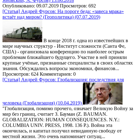
Яновский, А. Фурсов) 13.06.2018
Опубликовано: 09.07.2019
Просмотров: 692
[Статья] Андрей Фурсов: На пороге беда: «завеса мрака»
встаёт над миром? (Геополитика) (07.07.2019)
В конце 2018 г. одна из известнейших в
мире научных структур - Институт сложности (Санта Фе,
США) - организовала конференцию по наиболее острым
проблемам ближайшего будущего. Участие в ней приняли
крупные учёные, признанные специалисты в своих областях
знания. Обсуждались вопросы экономики, финансов...
Просмотров: 624
Комментариев: 0
[Статья] Андрей Фурсов: Глобализация: последствия для
человека (Глобализация) (10.04.2019)
"Глобализация, помимо прочего, означает Великую Войну за
мир без границ, считает З. Бауман (Z. BAUMAN.
GLOBALIZATION: HUMAN CONSEQUENCES. N.Y.:
COLUMBIA UNIV. PRESS, 1998. 136 P.). Война эта
окончилась, и капитал получил невиданную свободу от
местной жизни. Это очень напоминает ситуац...