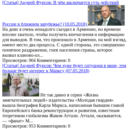
[Статья] Андрей Фурсов: В чём заключается суть действий
России в ближнем зарубежье? (10.05.2018)
На днях я очень ненадолго съездил в Армению, но времени
вполне хватило, чтобы получить впечатления и информацию
для выводов. В том, что произошло в Армении, на мой взгляд,
имеют место два процесса. С одной стороны, это совершенно
понятное раздражение, гнев населения страны, которое
вызвал кланово-ол...
Просмотров: 904
Комментариев: 0
[Статья] Андрей Фурсов: Чем хуже будет ситуация в мире, тем
больше будет интерес к Марксу (07.05.2018)
Не так давно в серии «Жизнь
замечательных людей» издательства «Молодая гвардия»
вышла биография Карла Маркса, написанная бывшим главой
Европейского банка реконструкции и развития, известным
теоретиком глобализма Жаком Аттали. Аттали, оказывается,
— «фанат» М...
Просмотров: 953
Комментариев: 0