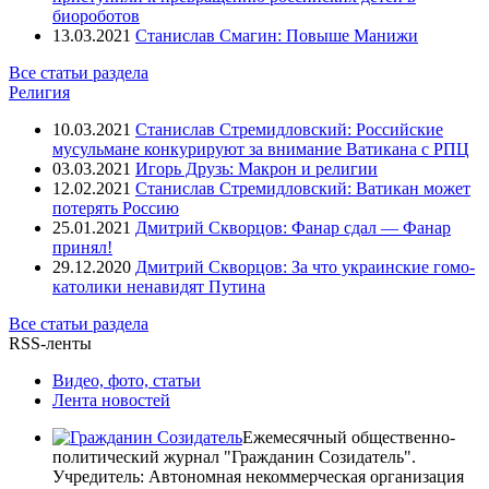
Кедми Яков
биороботов
Кернес Геннадий
13.03.2021
Станислав Смагин: Повыше Манижи
Керри Джон
Кирилл - Патриарх Московский и всея Руси
Все статьи раздела
Киселёв Дмитрий
Религия
Климкин Павел
Кличко Виталий
10.03.2021
Станислав Стремидловский: Российские
Коломойский Игорь
мусульмане конкурируют за внимание Ватикана с РПЦ
Константинов Владимир
03.03.2021
Игорь Друзь: Макрон и религии
Корнилов Глеб
12.02.2021
Станислав Стремидловский: Ватикан может
Коротченко Игорь
потерять Россию
Крутов Александр
25.01.2021
Дмитрий Скворцов: Фанар сдал — Фанар
Кудрин Алексей
принял!
Кучма Леонид
29.12.2020
Дмитрий Скворцов: За что украинские гомо-
Кьеза Джульетто
католики ненавидят Путина
Кэмерон Дэвид
Лавров Сергей
Все статьи раздела
Ле Пен Марин
RSS-ленты
Ливанов Дмитрий
Лидегор Мартин
Видео, фото, статьи
Лимонов Эдуард
Лента новостей
Лукашенко Александр
Лурье Олег
Ежемесячный общественно-
Луценко Юрий
политический журнал "Гражданин Созидатель".
Ляшко Олег
Учредитель: Автономная некоммерческая организация