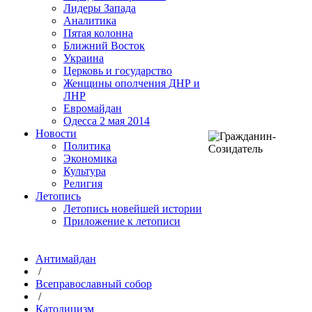
Лидеры Запада
Аналитика
Пятая колонна
Ближний Восток
Украина
Церковь и государство
Женщины ополчения ДНР и
ЛНР
Евромайдан
Одесса 2 мая 2014
Новости
Политика
Экономика
Культура
Религия
Летопись
Летопись новейшей истории
Приложение к летописи
Антимайдан
/
Всеправославный собор
/
Католицизм