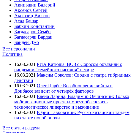
Акиньшин Валерий
Аксёнов Сергей
Аксючиц Виктор
Асад Башар
Бабкин Константин
Багдасаров Семён
Багдасарян Вардан
Байден Джо
Беднов Александр ("Бэтмен")
Все персоналии
Безлер Игорь
Политика
Боглаев Владимир
Болдырев Юрий
16.03.2021
РИА Катюша: ВОЗ с Соросом объявили о
Болотов Валерий
пандемии "семейного насилия" в мире
Борисов Бойко
16.03.2021
Максим Соколов: Сводки с театра гибридных
Бородай Александр
действий
Буренков Александр
16.03.2021
Олег Царёв: Возобновление войны в
Буркхальтер Дидье
Донбассе зависит от четырёх факторов
Бэсеску Траян
16.03.2021
Елена Ларина, Владимир Овчинский: Только
Вассерман Анатолий
мобилизационные проекты могут обеспечить
Венедиктов Алексей
технологическое лидерство и выживание
Вертьянов Сергей
15.03.2021
Юрий Тавровский: Русско-китайский тандем
Витренко Наталья
на старте новой эпохи
Воробьёв Андрей
Все статьи раздела
Вучич Александр