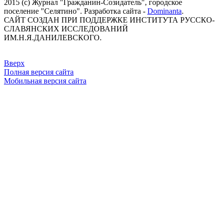
2015 (с) Журнал "Гражданин-Созидатель", городское
Николич Томислав
поселение "Селятино". Разработка сайта -
Dominanta
.
Новак Александр
САЙТ СОЗДАН ПРИ ПОДДЕРЖКЕ ИНСТИТУТА РУССКО-
Нуланд Виктория
СЛАВЯНСКИХ ИССЛЕДОВАНИЙ
Обама Барак
ИМ.Н.Я.ДАНИЛЕВСКОГО.
Олланд Франсуа
Онуфрий - митрополит Киевский и всея Украины
Орбан Виктор
Вверх
Осипов Владимир
Полная версия сайта
Осташко Руслан
Мобильная версия сайта
Пайетт Джеффри
Пан Ги Мун
Парубий Андрей
Пауэр Саманта
Песков Дмитрий
Петровский Сергей «Хмурый»
Платошкин Николай
Плотницкий Игорь
Поклонская Наталья
Полторак Степан
Порошенко Пётр
Прилепин Захар
Примаков Евгений
Продан Юрий
Просёлков Александр
Проханов Александр