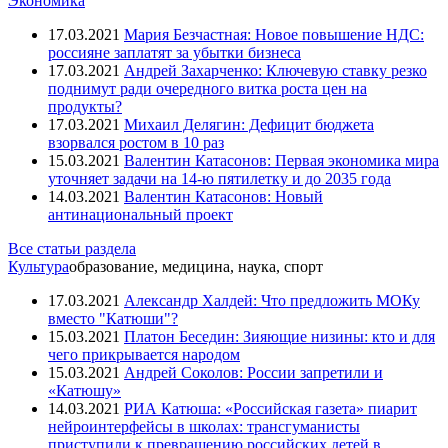
Экономика
Гелетей Валерий
Глазьев Сергей
17.03.2021
Мария Безчастная: Новое повышение НДС:
Горбачёв Михаил
россияне заплатят за убытки бизнеса
Греф Герман
17.03.2021
Андрей Захарченко: Ключевую ставку резко
Грибаускайте Даля
поднимут ради очередного витка роста цен на
Губарев Павел
продукты?
Гурьянов Антон
17.03.2021
Михаил Делягин: Дефицит бюджета
Дамаскин (Орловский) архимандрит
взорвался ростом в 10 раз
Де Маржери Кристоф
15.03.2021
Валентин Катасонов: Первая экономика мира
Делягин Михаил
уточняет задачи на 14-ю пятилетку и до 2035 года
Друзь Игорь
14.03.2021
Валентин Катасонов: Новый
Дугин Александр
антинациональный проект
Евтушенков Владимир
Ельцин Борис
Все статьи раздела
Жириновский Владимир
Культура
образование, медицина, наука, спорт
Жуковский Владислав
Захарченко Александр
17.03.2021
Александр Халдей: Что предложить МОКу
Зеленский Владимир
вместо "Катюши"?
Зурабов Михаил
15.03.2021
Платон Беседин: Зияющие низины: кто и для
Зюганов Геннадий
чего прикрывается народом
Иванов Сергей
15.03.2021
Андрей Соколов: России запретили и
Кадыров Рамзан
«Катюшу»
Калашников Максим
14.03.2021
РИА Катюша: «Российская газета» пиарит
Кастро Рауль
нейроинтерфейсы в школах: трансгуманисты
Катасонов Валентин
приступили к превращению российских детей в