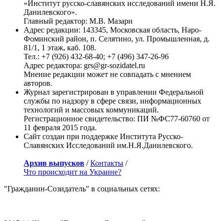
Макаревич Андрей
«Институт русско-славянских исследований имени Н.Я.
Малофеев Константин
Данилевского».
Маркин Владимир
Главный редактор: М.В. Мазари
Марков Сергей
Адрес редакции: 143345, Московская область, Наро-
Матвиенко Валентина
Фоминский район, п. Селятино, ул. Промышленная, д.
Медведев Дмитрий
81/1, 1 этаж, каб. 108.
Мединский Владимир
Тел.: +7 (926) 432-68-40; +7 (496) 347-26-96
Меркель Ангела
Адрес редактора: grs@gr-sozidatel.ru
Миронов Сергей
Мнение редакции может не совпадать с мнением
Михалков Никита
авторов.
Михеев Сергей
Журнал зарегистрирован в управлении Федеральной
Можаев Александр
службы по надзору в сфере связи, информационных
Мозговой Алексей
технологий и массовых коммуникаций.
Моторолла. Павлов Арсений Сергеевич
Регистрационное свидетельство: ПИ №ФС77-60760 от
Мусин Марат
11 февраля 2015 года.
Мутко Виталий
Сайт создан при поддержке Института Русско-
Мэй Тереза
Славянских Исследований им.Н.Я.Данилевского.
Набиуллина Эльвира
Навальный Алексей
Архив выпусков
/
Контакты
/
Назарбаев Нурсултан
Что происходит на Украине?
Наливайченко Валентин
"Гражданин-Созидатель" в социальных сетях:
Нарочницкая Наталья
Нарышкин Сергей
Несмиян Анатолий (Эль Мюрид)
Нечволодов Александр Дмитриевич