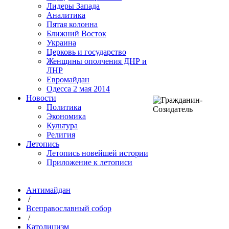
Лидеры Запада
Аналитика
Пятая колонна
Ближний Восток
Украина
Церковь и государство
Женщины ополчения ДНР и
ЛНР
Евромайдан
Одесса 2 мая 2014
Новости
Политика
Экономика
Культура
Религия
Летопись
Летопись новейшей истории
Приложение к летописи
Антимайдан
/
Всеправославный собор
/
Католицизм