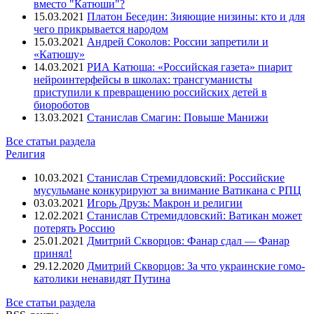
вместо "Катюши"?
Зурабов Михаил
15.03.2021
Платон Беседин: Зияющие низины: кто и для
Зюганов Геннадий
чего прикрывается народом
Иванов Сергей
15.03.2021
Андрей Соколов: России запретили и
Кадыров Рамзан
«Катюшу»
Калашников Максим
14.03.2021
РИА Катюша: «Российская газета» пиарит
Кастро Рауль
нейроинтерфейсы в школах: трансгуманисты
Катасонов Валентин
приступили к превращению российских детей в
Кедми Яков
биороботов
Кернес Геннадий
13.03.2021
Станислав Смагин: Повыше Манижи
Керри Джон
Кирилл - Патриарх Московский и всея Руси
Все статьи раздела
Киселёв Дмитрий
Религия
Климкин Павел
Кличко Виталий
10.03.2021
Станислав Стремидловский: Российские
Коломойский Игорь
мусульмане конкурируют за внимание Ватикана с РПЦ
Константинов Владимир
03.03.2021
Игорь Друзь: Макрон и религии
Корнилов Глеб
12.02.2021
Станислав Стремидловский: Ватикан может
Коротченко Игорь
потерять Россию
Крутов Александр
25.01.2021
Дмитрий Скворцов: Фанар сдал — Фанар
Кудрин Алексей
принял!
Кучма Леонид
29.12.2020
Дмитрий Скворцов: За что украинские гомо-
Кьеза Джульетто
католики ненавидят Путина
Кэмерон Дэвид
Лавров Сергей
Все статьи раздела
Ле Пен Марин