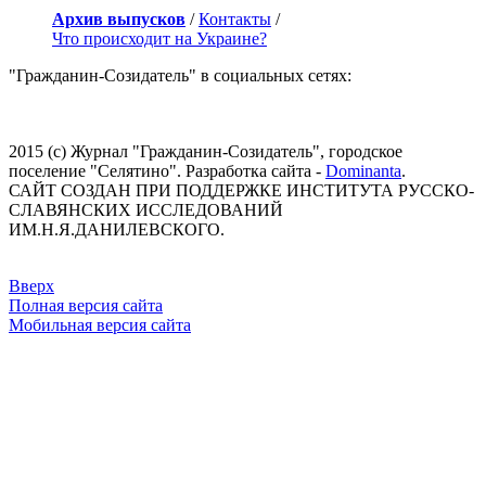
Навальный Алексей
Архив выпусков
/
Контакты
/
Назарбаев Нурсултан
Что происходит на Украине?
Наливайченко Валентин
"Гражданин-Созидатель" в социальных сетях:
Нарочницкая Наталья
Нарышкин Сергей
Несмиян Анатолий (Эль Мюрид)
Нечволодов Александр Дмитриевич
2015 (с) Журнал "Гражданин-Созидатель", городское
Николич Томислав
поселение "Селятино". Разработка сайта -
Dominanta
.
Новак Александр
САЙТ СОЗДАН ПРИ ПОДДЕРЖКЕ ИНСТИТУТА РУССКО-
Нуланд Виктория
СЛАВЯНСКИХ ИССЛЕДОВАНИЙ
Обама Барак
ИМ.Н.Я.ДАНИЛЕВСКОГО.
Олланд Франсуа
Онуфрий - митрополит Киевский и всея Украины
Орбан Виктор
Вверх
Осипов Владимир
Полная версия сайта
Осташко Руслан
Мобильная версия сайта
Пайетт Джеффри
Пан Ги Мун
Парубий Андрей
Пауэр Саманта
Песков Дмитрий
Петровский Сергей «Хмурый»
Платошкин Николай
Плотницкий Игорь
Поклонская Наталья