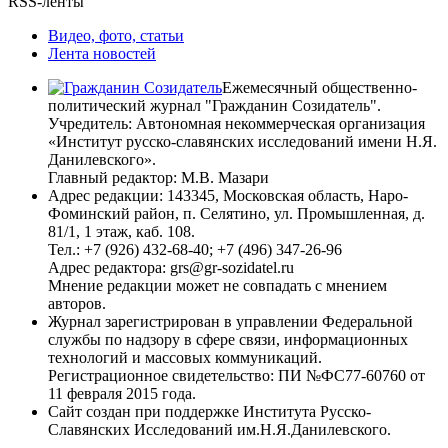
RSS-ленты
Ливанов Дмитрий
Лидегор Мартин
Видео, фото, статьи
Лимонов Эдуард
Лента новостей
Лукашенко Александр
Лурье Олег
Ежемесячный общественно-
Луценко Юрий
политический журнал "Гражданин Созидатель".
Ляшко Олег
Учредитель: Автономная некоммерческая организация
Макаревич Андрей
«Институт русско-славянских исследований имени Н.Я.
Малофеев Константин
Данилевского».
Маркин Владимир
Главный редактор: М.В. Мазари
Марков Сергей
Адрес редакции: 143345, Московская область, Наро-
Матвиенко Валентина
Фоминский район, п. Селятино, ул. Промышленная, д.
Медведев Дмитрий
81/1, 1 этаж, каб. 108.
Мединский Владимир
Тел.: +7 (926) 432-68-40; +7 (496) 347-26-96
Меркель Ангела
Адрес редактора: grs@gr-sozidatel.ru
Миронов Сергей
Мнение редакции может не совпадать с мнением
Михалков Никита
авторов.
Михеев Сергей
Журнал зарегистрирован в управлении Федеральной
Можаев Александр
службы по надзору в сфере связи, информационных
Мозговой Алексей
технологий и массовых коммуникаций.
Моторолла. Павлов Арсений Сергеевич
Регистрационное свидетельство: ПИ №ФС77-60760 от
Мусин Марат
11 февраля 2015 года.
Мутко Виталий
Сайт создан при поддержке Института Русско-
Мэй Тереза
Славянских Исследований им.Н.Я.Данилевского.
Набиуллина Эльвира