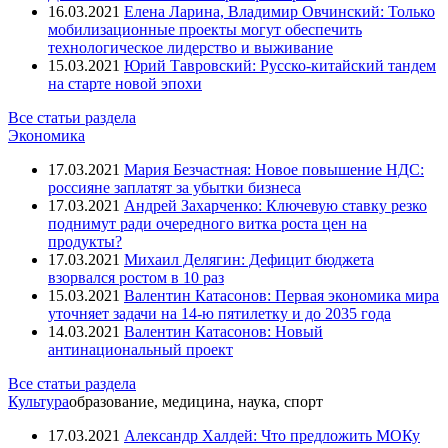
Бэсеску Траян
16.03.2021
Елена Ларина, Владимир Овчинский: Только
Вассерман Анатолий
мобилизационные проекты могут обеспечить
Венедиктов Алексей
технологическое лидерство и выживание
Вертьянов Сергей
15.03.2021
Юрий Тавровский: Русско-китайский тандем
Витренко Наталья
на старте новой эпохи
Воробьёв Андрей
Все статьи раздела
Вучич Александр
Экономика
Гелетей Валерий
Глазьев Сергей
17.03.2021
Мария Безчастная: Новое повышение НДС:
Горбачёв Михаил
россияне заплатят за убытки бизнеса
Греф Герман
17.03.2021
Андрей Захарченко: Ключевую ставку резко
Грибаускайте Даля
поднимут ради очередного витка роста цен на
Губарев Павел
продукты?
Гурьянов Антон
17.03.2021
Михаил Делягин: Дефицит бюджета
Дамаскин (Орловский) архимандрит
взорвался ростом в 10 раз
Де Маржери Кристоф
15.03.2021
Валентин Катасонов: Первая экономика мира
Делягин Михаил
уточняет задачи на 14-ю пятилетку и до 2035 года
Друзь Игорь
14.03.2021
Валентин Катасонов: Новый
Дугин Александр
антинациональный проект
Евтушенков Владимир
Ельцин Борис
Все статьи раздела
Жириновский Владимир
Культура
образование, медицина, наука, спорт
Жуковский Владислав
Захарченко Александр
17.03.2021
Александр Халдей: Что предложить МОКу
Зеленский Владимир