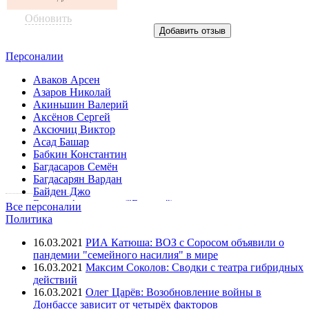
Обновить
Персоналии
Аваков Арсен
Азаров Николай
Акиньшин Валерий
Аксёнов Сергей
Аксючиц Виктор
Асад Башар
Бабкин Константин
Багдасаров Семён
Багдасарян Вардан
Байден Джо
Беднов Александр ("Бэтмен")
Все персоналии
Безлер Игорь
Политика
Боглаев Владимир
Болдырев Юрий
16.03.2021
РИА Катюша: ВОЗ с Соросом объявили о
Болотов Валерий
пандемии "семейного насилия" в мире
Борисов Бойко
16.03.2021
Максим Соколов: Сводки с театра гибридных
Бородай Александр
действий
Буренков Александр
16.03.2021
Олег Царёв: Возобновление войны в
Буркхальтер Дидье
Донбассе зависит от четырёх факторов